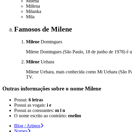
Milena
Millena
Milanka
Mila
Famosos
de Milene
Milene
Domingues
Milene Domingues (São Paulo, 18 de junho de 1978) é um
Milene
Uehara
Milene Uehara, mais conhecida como Mi Uehara (São Paulo
TV.
Outras informações sobre
o nome
Milene
Possui:
6 letras
Possui as vogais:
i e
Possui as consoantes:
m l n
O nome escrito ao contrário:
enelim
Blog / Artigos
Nomes