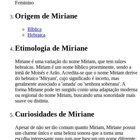
Feminino
Origem
de Miriane
Bíblica
Hebraica
Etimologia
de Miriane
Miriane é uma variação do nome Miriam, que tem raízes
hebraicas. Miriam é um nome bíblico proeminente, sendo a
irmã de Moisés e Arão. Acredita-se que o nome Miriam derive
do hebraico 'Miryam', cujo significado é incerto, mas
geralmente associado a 'amada' ou 'senhora soberana'. A
forma Miriane pode ter surgido como uma adaptação moderna
ou regional do nome Miriam, buscando uma sonoridade mais
suave ou distinta.
Curiosidades
de Miriane
Apesar de não ser tão comum quanto Miriam, Miriane possui
um charme único e uma beleza sonora que a torna uma
escolha interessante para pais que buscam um nome diferente,