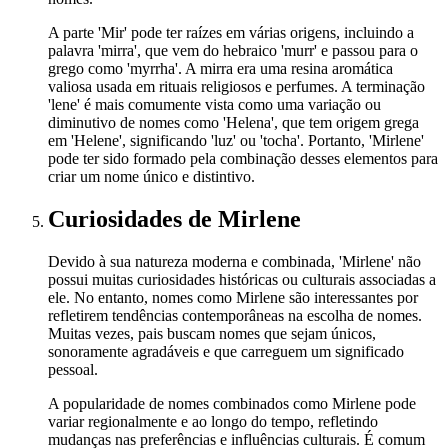
A parte 'Mir' pode ter raízes em várias origens, incluindo a
palavra 'mirra', que vem do hebraico 'murr' e passou para o
grego como 'myrrha'. A mirra era uma resina aromática
valiosa usada em rituais religiosos e perfumes. A terminação
'lene' é mais comumente vista como uma variação ou
diminutivo de nomes como 'Helena', que tem origem grega
em 'Helene', significando 'luz' ou 'tocha'. Portanto, 'Mirlene'
pode ter sido formado pela combinação desses elementos para
criar um nome único e distintivo.
Curiosidades
de Mirlene
Devido à sua natureza moderna e combinada, 'Mirlene' não
possui muitas curiosidades históricas ou culturais associadas a
ele. No entanto, nomes como Mirlene são interessantes por
refletirem tendências contemporâneas na escolha de nomes.
Muitas vezes, pais buscam nomes que sejam únicos,
sonoramente agradáveis e que carreguem um significado
pessoal.
A popularidade de nomes combinados como Mirlene pode
variar regionalmente e ao longo do tempo, refletindo
mudanças nas preferências e influências culturais. É comum