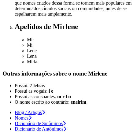
que nomes criados dessa forma se tornem mais populares em
determinados círculos sociais ou comunidades, antes de se
espalharem mais amplamente.
Apelidos
de Mirlene
Mir
Mi
Lene
Lena
Mirla
Outras informações sobre
o nome
Mirlene
Possui:
7 letras
Possui as vogais:
i e
Possui as consoantes:
m r l n
O nome escrito ao contrário:
enelrim
Blog / Artigos
Nomes
Dicionário de Sinônimos
Dicionário de Antônimos