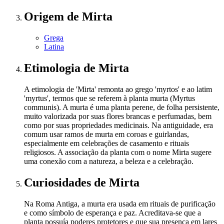
Origem
de Mirta
Grega
Latina
Etimologia
de Mirta
A etimologia de 'Mirta' remonta ao grego 'myrtos' e ao latim
'myrtus', termos que se referem à planta murta (Myrtus
communis). A murta é uma planta perene, de folha persistente,
muito valorizada por suas flores brancas e perfumadas, bem
como por suas propriedades medicinais. Na antiguidade, era
comum usar ramos de murta em coroas e guirlandas,
especialmente em celebrações de casamento e rituais
religiosos. A associação da planta com o nome Mirta sugere
uma conexão com a natureza, a beleza e a celebração.
Curiosidades
de Mirta
Na Roma Antiga, a murta era usada em rituais de purificação
e como símbolo de esperança e paz. Acreditava-se que a
planta possuía poderes protetores e que sua presença em lares