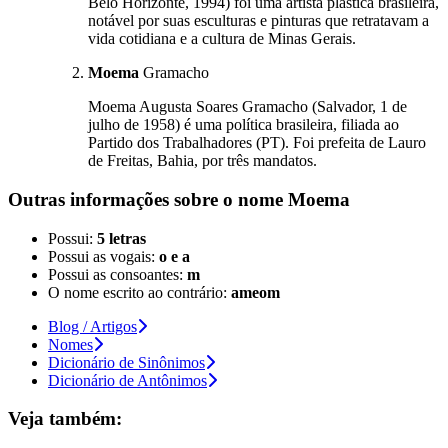
Belo Horizonte, 1994) foi uma artista plástica brasileira,
notável por suas esculturas e pinturas que retratavam a
vida cotidiana e a cultura de Minas Gerais.
Moema
Gramacho
Moema Augusta Soares Gramacho (Salvador, 1 de
julho de 1958) é uma política brasileira, filiada ao
Partido dos Trabalhadores (PT). Foi prefeita de Lauro
de Freitas, Bahia, por três mandatos.
Outras informações sobre
o nome
Moema
Possui:
5 letras
Possui as vogais:
o e a
Possui as consoantes:
m
O nome escrito ao contrário:
ameom
Blog / Artigos
Nomes
Dicionário de Sinônimos
Dicionário de Antônimos
Veja também: