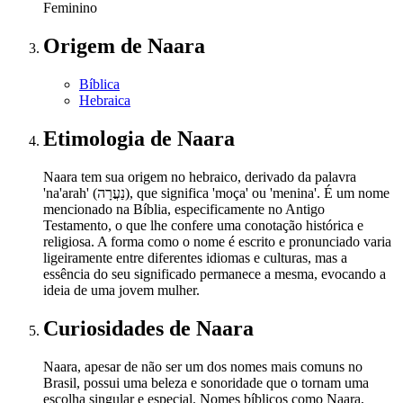
Feminino
Origem
de Naara
Bíblica
Hebraica
Etimologia
de Naara
Naara tem sua origem no hebraico, derivado da palavra
'na'arah' (נַעֲרָה), que significa 'moça' ou 'menina'. É um nome
mencionado na Bíblia, especificamente no Antigo
Testamento, o que lhe confere uma conotação histórica e
religiosa. A forma como o nome é escrito e pronunciado varia
ligeiramente entre diferentes idiomas e culturas, mas a
essência do seu significado permanece a mesma, evocando a
ideia de uma jovem mulher.
Curiosidades
de Naara
Naara, apesar de não ser um dos nomes mais comuns no
Brasil, possui uma beleza e sonoridade que o tornam uma
escolha singular e especial. Nomes bíblicos como Naara,