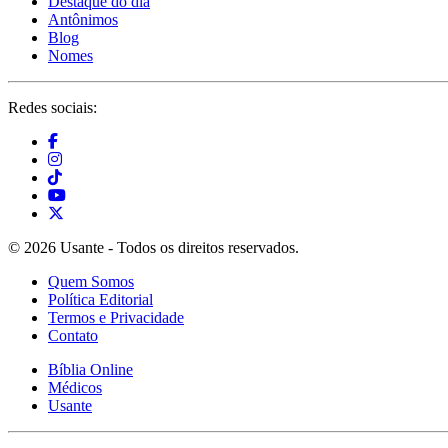
Destaque do dia
Antônimos
Blog
Nomes
Redes sociais:
© 2026 Usante - Todos os direitos reservados.
Quem Somos
Política Editorial
Termos e Privacidade
Contato
Bíblia Online
Médicos
Usante