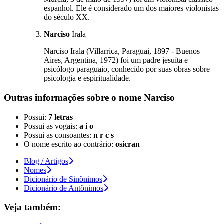
espanhol. Ele é considerado um dos maiores violonistas
do século XX.
Narciso
Irala
Narciso Irala (Villarrica, Paraguai, 1897 - Buenos
Aires, Argentina, 1972) foi um padre jesuíta e
psicólogo paraguaio, conhecido por suas obras sobre
psicologia e espiritualidade.
Outras informações sobre
o nome
Narciso
Possui:
7 letras
Possui as vogais:
a i o
Possui as consoantes:
n r c s
O nome escrito ao contrário:
osicran
Blog / Artigos
Nomes
Dicionário de Sinônimos
Dicionário de Antônimos
Veja também: