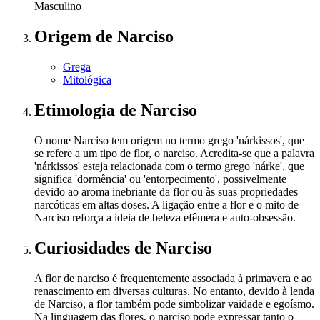
Masculino
Origem
de Narciso
Grega
Mitológica
Etimologia
de Narciso
O nome Narciso tem origem no termo grego 'nárkissos', que
se refere a um tipo de flor, o narciso. Acredita-se que a palavra
'nárkissos' esteja relacionada com o termo grego 'nárke', que
significa 'dormência' ou 'entorpecimento', possivelmente
devido ao aroma inebriante da flor ou às suas propriedades
narcóticas em altas doses. A ligação entre a flor e o mito de
Narciso reforça a ideia de beleza efêmera e auto-obsessão.
Curiosidades
de Narciso
A flor de narciso é frequentemente associada à primavera e ao
renascimento em diversas culturas. No entanto, devido à lenda
de Narciso, a flor também pode simbolizar vaidade e egoísmo.
Na linguagem das flores, o narciso pode expressar tanto o