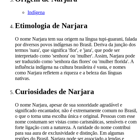
Indígena
Etimologia
de Narjara
O nome Narjara tem sua origem na língua tupi-guarani, falada
por diversos povos indígenas no Brasil. Deriva da junção dos
termos 'nara', que significa 'flor', e 'jara', que pode ser
interpretado como 'senhora' ou 'mulher'. Assim, Narjara pode
ser traduzido como 'senhora das flores' ou 'mulher florida'. A
influência indígena na cultura brasileira é vasta, e nomes
como Narjara refletem a riqueza e a beleza das línguas
nativas.
Curiosidades
de Narjara
O nome Narjara, apesar de sua sonoridade agradável e
significado encantador, não é extremamente comum no Brasil,
o que o torna uma escolha única e original. Pessoas com esse
nome costumam ser vistas como carismáticas, sensíveis e com
forte ligação com a natureza. A raridade do nome contribui
para sua aura de exclusividade e distinção. Em algumas
regiões do Brasil, Narjara pode ser associado a lendas e