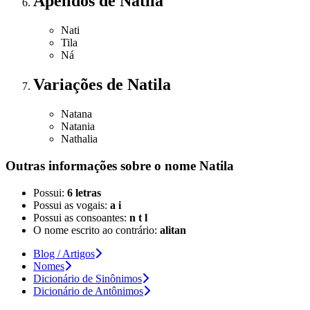
Apelidos
de Natila
Nati
Tila
Ná
Variações
de Natila
Natana
Natania
Nathalia
Outras informações sobre
o nome
Natila
Possui:
6 letras
Possui as vogais:
a i
Possui as consoantes:
n t l
O nome escrito ao contrário:
alitan
Blog / Artigos
Nomes
Dicionário de Sinônimos
Dicionário de Antônimos