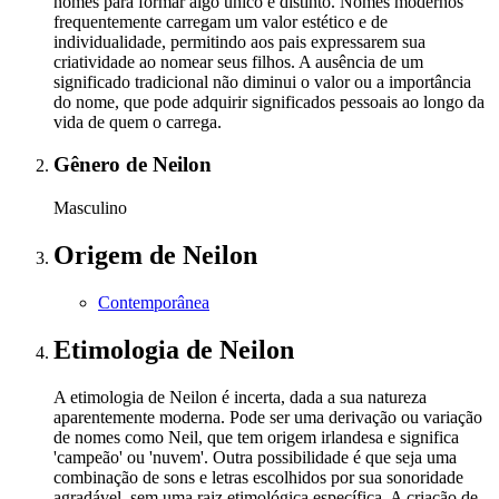
nomes para formar algo único e distinto. Nomes modernos
frequentemente carregam um valor estético e de
individualidade, permitindo aos pais expressarem sua
criatividade ao nomear seus filhos. A ausência de um
significado tradicional não diminui o valor ou a importância
do nome, que pode adquirir significados pessoais ao longo da
vida de quem o carrega.
Gênero
de Neilon
Masculino
Origem
de Neilon
Contemporânea
Etimologia
de Neilon
A etimologia de Neilon é incerta, dada a sua natureza
aparentemente moderna. Pode ser uma derivação ou variação
de nomes como Neil, que tem origem irlandesa e significa
'campeão' ou 'nuvem'. Outra possibilidade é que seja uma
combinação de sons e letras escolhidos por sua sonoridade
agradável, sem uma raiz etimológica específica. A criação de