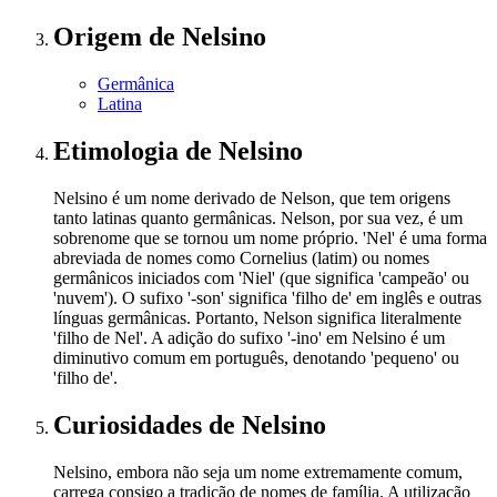
Origem
de Nelsino
Germânica
Latina
Etimologia
de Nelsino
Nelsino é um nome derivado de Nelson, que tem origens
tanto latinas quanto germânicas. Nelson, por sua vez, é um
sobrenome que se tornou um nome próprio. 'Nel' é uma forma
abreviada de nomes como Cornelius (latim) ou nomes
germânicos iniciados com 'Niel' (que significa 'campeão' ou
'nuvem'). O sufixo '-son' significa 'filho de' em inglês e outras
línguas germânicas. Portanto, Nelson significa literalmente
'filho de Nel'. A adição do sufixo '-ino' em Nelsino é um
diminutivo comum em português, denotando 'pequeno' ou
'filho de'.
Curiosidades
de Nelsino
Nelsino, embora não seja um nome extremamente comum,
carrega consigo a tradição de nomes de família. A utilização