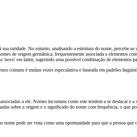
do à sua raridade. No entanto, analisando a estrutura do nome, perce
mes de origem germânica, frequentemente associada a elementos como 'ber
fica 'novo' em latim, sugerindo uma possível combinação de elementos pa
enos comuns é muitas vezes especulativa e baseada em padrões linguíst
 associadas a ele. Nomes incomuns como este tendem a se destacar e a 
adas sobre a origem e o significado do nome com frequência, o que pod
ao nome pode ser vista como uma oportunidade para que a pessoa que o 