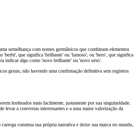
be-se uma semelhança com nomes germânicos que combinam elementos
ht', que significa 'brilhante' ou 'famoso', ou 'bero', que significa
ra indicar algo como 'novo brilhante' ou 'novo urso'.
icos gerais, não havendo uma confirmação definitiva sem registros
serem lembrados mais facilmente, justamente por sua singularidade.
e levar a conversas interessantes e a uma maior valorização da
carrega construa sua própria narrativa e deixe sua marca no mundo,