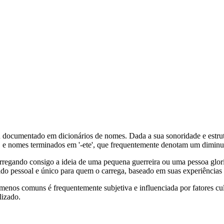
u documentado em dicionários de nomes. Dada a sua sonoridade e estru
ia', e nomes terminados em '-ete', que frequentemente denotam um dimin
regando consigo a ideia de uma pequena guerreira ou uma pessoa glori
o pessoal e único para quem o carrega, baseado em suas experiências e 
menos comuns é frequentemente subjetiva e influenciada por fatores cultu
lizado.