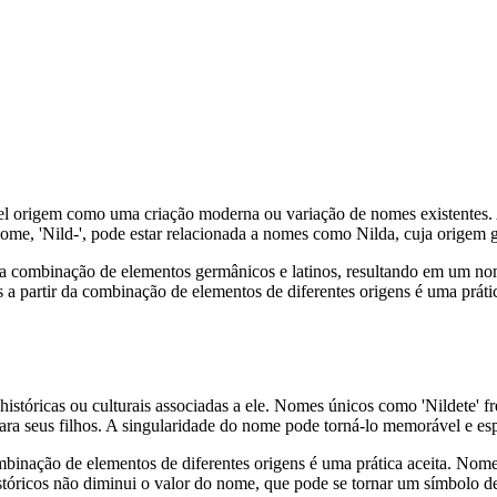
ssível origem como uma criação moderna ou variação de nomes existente
nome, 'Nild-', pode estar relacionada a nomes como Nilda, cuja origem ge
ma combinação de elementos germânicos e latinos, resultando em um no
es a partir da combinação de elementos de diferentes origens é uma prá
 históricas ou culturais associadas a ele. Nomes únicos como 'Nildete' 
ara seus filhos. A singularidade do nome pode torná-lo memorável e es
mbinação de elementos de diferentes origens é uma prática aceita. Nome
 históricos não diminui o valor do nome, que pode se tornar um símbolo d