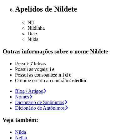
Apelidos
de Nildete
Nil
Nildinha
Dete
Nilda
Outras informações sobre
o nome
Nildete
Possui:
7 letras
Possui as vogais:
i e
Possui as consoantes:
n l d t
O nome escrito ao contrário:
etedlin
Blog / Artigos
Nomes
Dicionário de Sinônimos
Dicionário de Antônimos
Veja também:
Nilda
Nelita