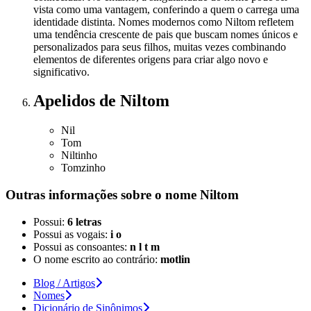
vista como uma vantagem, conferindo a quem o carrega uma
identidade distinta. Nomes modernos como Niltom refletem
uma tendência crescente de pais que buscam nomes únicos e
personalizados para seus filhos, muitas vezes combinando
elementos de diferentes origens para criar algo novo e
significativo.
Apelidos
de Niltom
Nil
Tom
Niltinho
Tomzinho
Outras informações sobre
o nome
Niltom
Possui:
6 letras
Possui as vogais:
i o
Possui as consoantes:
n l t m
O nome escrito ao contrário:
motlin
Blog / Artigos
Nomes
Dicionário de Sinônimos