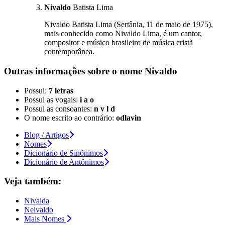
Nivaldo
Batista Lima
Nivaldo Batista Lima (Sertânia, 11 de maio de 1975),
mais conhecido como Nivaldo Lima, é um cantor,
compositor e músico brasileiro de música cristã
contemporânea.
Outras informações sobre
o nome
Nivaldo
Possui:
7 letras
Possui as vogais:
i a o
Possui as consoantes:
n v l d
O nome escrito ao contrário:
odlavin
Blog / Artigos
Nomes
Dicionário de Sinônimos
Dicionário de Antônimos
Veja também:
Nivalda
Neivaldo
Mais Nomes