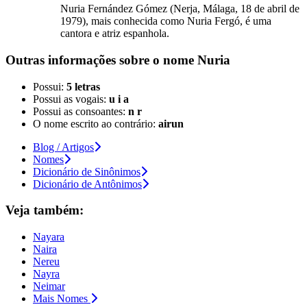
Nuria Fernández Gómez (Nerja, Málaga, 18 de abril de
1979), mais conhecida como Nuria Fergó, é uma
cantora e atriz espanhola.
Outras informações sobre
o nome
Nuria
Possui:
5 letras
Possui as vogais:
u i a
Possui as consoantes:
n r
O nome escrito ao contrário:
airun
Blog / Artigos
Nomes
Dicionário de Sinônimos
Dicionário de Antônimos
Veja também:
Nayara
Naira
Nereu
Nayra
Neimar
Mais Nomes