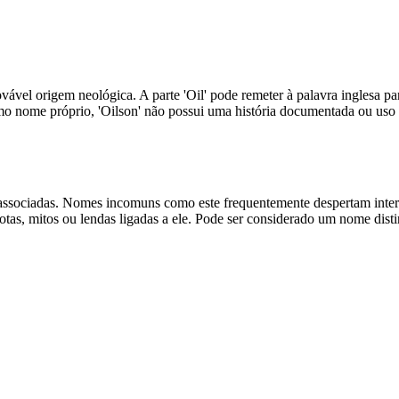
ovável origem neológica. A parte 'Oil' pode remeter à palavra inglesa p
como nome próprio, 'Oilson' não possui uma história documentada ou uso 
 associadas. Nomes incomuns como este frequentemente despertam interes
dotas, mitos ou lendas ligadas a ele. Pode ser considerado um nome dis