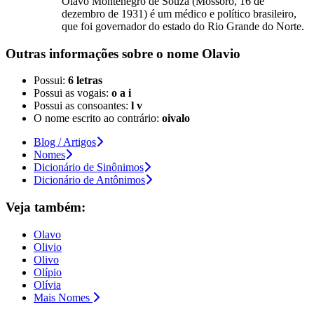
Olavo Montenegro de Souza (Mossoró, 16 de
dezembro de 1931) é um médico e político brasileiro,
que foi governador do estado do Rio Grande do Norte.
Outras informações sobre
o nome
Olavio
Possui:
6 letras
Possui as vogais:
o a i
Possui as consoantes:
l v
O nome escrito ao contrário:
oivalo
Blog / Artigos
Nomes
Dicionário de Sinônimos
Dicionário de Antônimos
Veja também:
Olavo
Olivio
Olivo
Olípio
Olívia
Mais Nomes