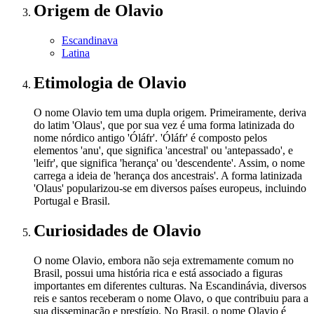
Origem
de Olavio
Escandinava
Latina
Etimologia
de Olavio
O nome Olavio tem uma dupla origem. Primeiramente, deriva
do latim 'Olaus', que por sua vez é uma forma latinizada do
nome nórdico antigo 'Óláfr'. 'Óláfr' é composto pelos
elementos 'anu', que significa 'ancestral' ou 'antepassado', e
'leifr', que significa 'herança' ou 'descendente'. Assim, o nome
carrega a ideia de 'herança dos ancestrais'. A forma latinizada
'Olaus' popularizou-se em diversos países europeus, incluindo
Portugal e Brasil.
Curiosidades
de Olavio
O nome Olavio, embora não seja extremamente comum no
Brasil, possui uma história rica e está associado a figuras
importantes em diferentes culturas. Na Escandinávia, diversos
reis e santos receberam o nome Olavo, o que contribuiu para a
sua disseminação e prestígio. No Brasil, o nome Olavio é