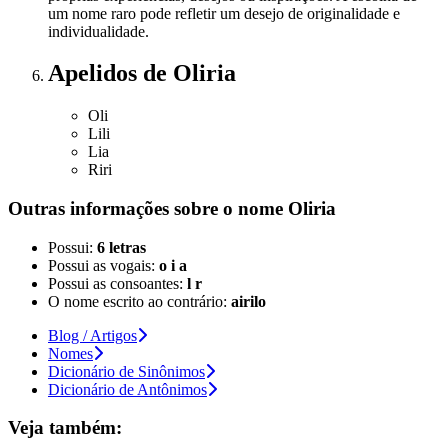
um nome raro pode refletir um desejo de originalidade e
individualidade.
Apelidos
de Oliria
Oli
Lili
Lia
Riri
Outras informações sobre
o nome
Oliria
Possui:
6 letras
Possui as vogais:
o i a
Possui as consoantes:
l r
O nome escrito ao contrário:
airilo
Blog / Artigos
Nomes
Dicionário de Sinônimos
Dicionário de Antônimos
Veja também: