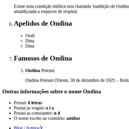
Existe uma condição médica rara chamada 'maldição de Ondina'
amaldiçoada a esquecer de respirar.
Apelidos
de Ondina
Ondi
Dina
Diná
Famosos
de Ondina
Ondina
Peteani
Ondina Peteani (Trieste, 30 de dezembro de 1925 – Bolza
Outras informações sobre
o nome
Ondina
Possui:
6 letras
Possui as vogais:
o i a
Possui as consoantes:
n d
O nome escrito ao contrário:
anidno
Blog / Artigos