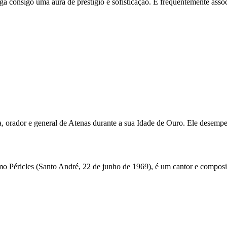
ga consigo uma aura de prestígio e sofisticação. É frequentemente assoc
ista, orador e general de Atenas durante a sua Idade de Ouro. Ele dese
o Péricles (Santo André, 22 de junho de 1969), é um cantor e composit