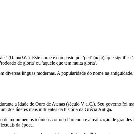
' (Περικλῆς). Este nome é composto por 'peri' (περί), que significa 'ao r
 'rodeado de glória' ou 'aquele que tem muita glória'.
da em diversas línguas modernas. A popularidade do nome na antiguidade, 
se durante a Idade de Ouro de Atenas (século V a.C.). Seu governo foi
um dos líderes mais influentes da história da Grécia Antiga.
o de monumentos icônicos como o Partenon e a realização de grandes fe
electuais da época.