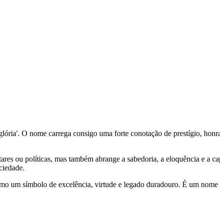
ita glória'. O nome carrega consigo uma forte conotação de prestígio, h
ilitares ou políticas, mas também abrange a sabedoria, a eloquência e a 
ciedade.
omo um símbolo de excelência, virtude e legado duradouro. É um nome qu