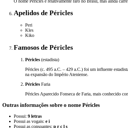
O nome Péricles é relativamente raro no Brasil, mas ainda carre
Apelidos
de Péricles
Peri
Kles
Kiko
Famosos
de Péricles
Péricles
(estadista)
Péricles (c. 495 a.C. – 429 a.C.) foi um influente estad
na expansão do Império Ateniense.
Péricles
Faria
Péricles Aparecido Fonseca de Faria, mais conhecido com
Outras informações sobre
o nome
Péricles
Possui:
9 letras
Possui as vogais:
e i
Possui as consoantes:
p r c l s