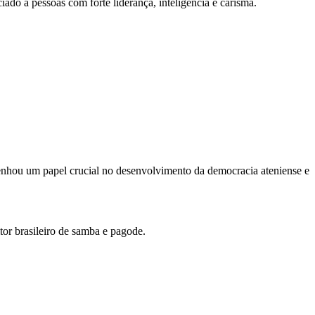
iado a pessoas com forte liderança, inteligência e carisma.
mpenhou um papel crucial no desenvolvimento da democracia ateniense e
or brasileiro de samba e pagode.