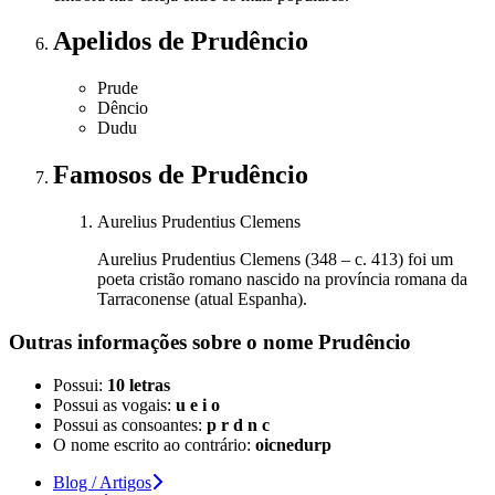
Apelidos
de Prudêncio
Prude
Dêncio
Dudu
Famosos
de Prudêncio
Aurelius Prudentius Clemens
Aurelius Prudentius Clemens (348 – c. 413) foi um
poeta cristão romano nascido na província romana da
Tarraconense (atual Espanha).
Outras informações sobre
o nome
Prudêncio
Possui:
10 letras
Possui as vogais:
u e i o
Possui as consoantes:
p r d n c
O nome escrito ao contrário:
oicnedurp
Blog / Artigos