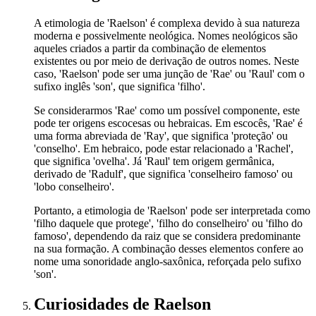
A etimologia de 'Raelson' é complexa devido à sua natureza
moderna e possivelmente neológica. Nomes neológicos são
aqueles criados a partir da combinação de elementos
existentes ou por meio de derivação de outros nomes. Neste
caso, 'Raelson' pode ser uma junção de 'Rae' ou 'Raul' com o
sufixo inglês 'son', que significa 'filho'.
Se considerarmos 'Rae' como um possível componente, este
pode ter origens escocesas ou hebraicas. Em escocês, 'Rae' é
uma forma abreviada de 'Ray', que significa 'proteção' ou
'conselho'. Em hebraico, pode estar relacionado a 'Rachel',
que significa 'ovelha'. Já 'Raul' tem origem germânica,
derivado de 'Radulf', que significa 'conselheiro famoso' ou
'lobo conselheiro'.
Portanto, a etimologia de 'Raelson' pode ser interpretada como
'filho daquele que protege', 'filho do conselheiro' ou 'filho do
famoso', dependendo da raiz que se considera predominante
na sua formação. A combinação desses elementos confere ao
nome uma sonoridade anglo-saxônica, reforçada pelo sufixo
'son'.
Curiosidades
de Raelson