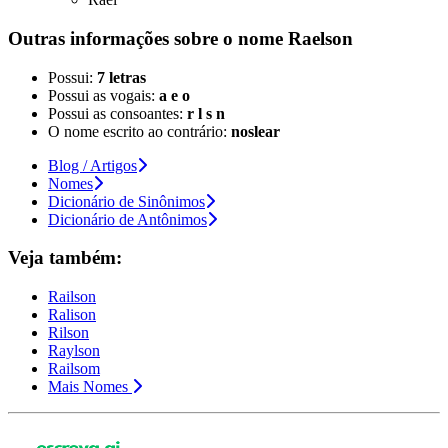
Outras informações sobre
o nome
Raelson
Possui:
7 letras
Possui as vogais:
a e o
Possui as consoantes:
r l s n
O nome escrito ao contrário:
noslear
Blog / Artigos
Nomes
Dicionário de Sinônimos
Dicionário de Antônimos
Veja também:
Railson
Ralison
Rilson
Raylson
Railsom
Mais Nomes