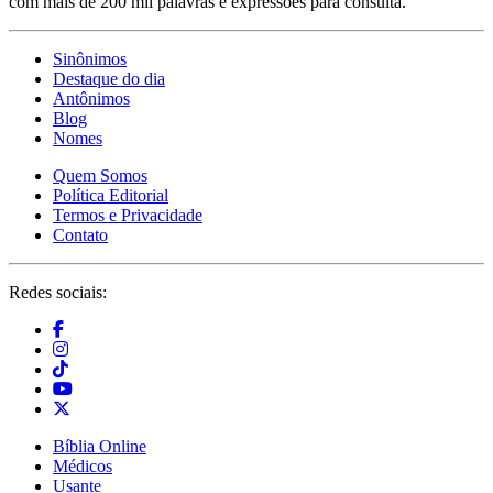
com mais de 200 mil palavras e expressões para consulta.
Sinônimos
Destaque do dia
Antônimos
Blog
Nomes
Quem Somos
Política Editorial
Termos e Privacidade
Contato
Redes sociais:
Bíblia Online
Médicos
Usante