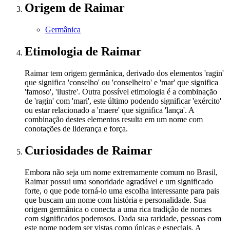
Origem
de Raimar
Germânica
Etimologia
de Raimar
Raimar tem origem germânica, derivado dos elementos 'ragin'
que significa 'conselho' ou 'conselheiro' e 'mar' que significa
'famoso', 'ilustre'. Outra possível etimologia é a combinação
de 'ragin' com 'mari', este último podendo significar 'exército'
ou estar relacionado a 'maere' que significa 'lança'. A
combinação destes elementos resulta em um nome com
conotações de liderança e força.
Curiosidades
de Raimar
Embora não seja um nome extremamente comum no Brasil,
Raimar possui uma sonoridade agradável e um significado
forte, o que pode torná-lo uma escolha interessante para pais
que buscam um nome com história e personalidade. Sua
origem germânica o conecta a uma rica tradição de nomes
com significados poderosos. Dada sua raridade, pessoas com
este nome podem ser vistas como únicas e especiais. A