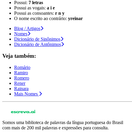
Possui:
7 letras
Possui as vogais:
a i e
Possui as consoantes:
r n y
O nome escrito ao contrário:
yreinar
Blog / Artigos
Nomes
Dicionário de Sinônimos
Dicionário de Antônimos
Veja também:
Romário
Ramiro
Romero
Rener
Rainara
Mais Nomes
Somos uma biblioteca de palavras da língua portuguesa do Brasil
com mais de 200 mil palavras e expressões para consulta.