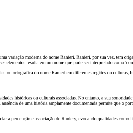
ma variação moderna do nome Ranieri. Ranieri, por sua vez, tem origem 
desses elementos resulta em um nome que pode ser interpretado como 'cons
ca ou ortográfica do nome Ranieri em diferentes regiões ou culturas, 
idades históricas ou culturais associadas. No entanto, a sua sonoridade
sência de uma história amplamente documentada permite que o portado
iar a percepção e associação de Raniery, evocando qualidades como lide