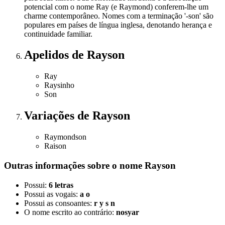
potencial com o nome Ray (e Raymond) conferem-lhe um
charme contemporâneo. Nomes com a terminação '-son' são
populares em países de língua inglesa, denotando herança e
continuidade familiar.
Apelidos
de Rayson
Ray
Raysinho
Son
Variações
de Rayson
Raymondson
Raison
Outras informações sobre
o nome
Rayson
Possui:
6 letras
Possui as vogais:
a o
Possui as consoantes:
r y s n
O nome escrito ao contrário:
nosyar