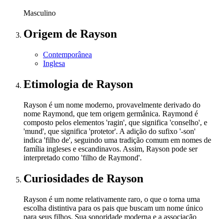
Masculino
Origem
de Rayson
Contemporânea
Inglesa
Etimologia
de Rayson
Rayson é um nome moderno, provavelmente derivado do
nome Raymond, que tem origem germânica. Raymond é
composto pelos elementos 'ragin', que significa 'conselho', e
'mund', que significa 'protetor'. A adição do sufixo '-son'
indica 'filho de', seguindo uma tradição comum em nomes de
família ingleses e escandinavos. Assim, Rayson pode ser
interpretado como 'filho de Raymond'.
Curiosidades
de Rayson
Rayson é um nome relativamente raro, o que o torna uma
escolha distintiva para os pais que buscam um nome único
para seus filhos. Sua sonoridade moderna e a associação