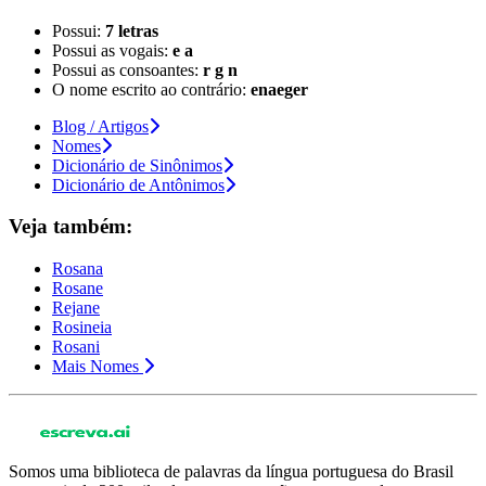
Possui:
7 letras
Possui as vogais:
e a
Possui as consoantes:
r g n
O nome escrito ao contrário:
enaeger
Blog / Artigos
Nomes
Dicionário de Sinônimos
Dicionário de Antônimos
Veja também:
Rosana
Rosane
Rejane
Rosineia
Rosani
Mais Nomes
Somos uma biblioteca de palavras da língua portuguesa do Brasil