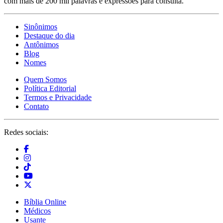
com mais de 200 mil palavras e expressões para consulta.
Sinônimos
Destaque do dia
Antônimos
Blog
Nomes
Quem Somos
Política Editorial
Termos e Privacidade
Contato
Redes sociais:
Bíblia Online
Médicos
Usante