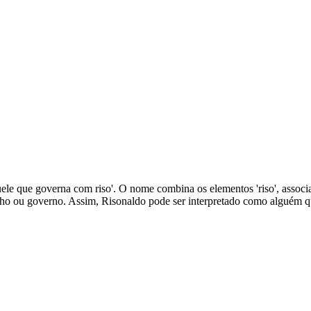
quele que governa com riso'. O nome combina os elementos 'riso', assoc
lho ou governo. Assim, Risonaldo pode ser interpretado como alguém que