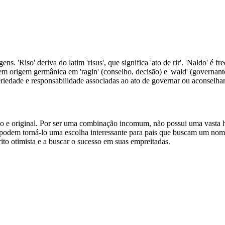
s. 'Riso' deriva do latim 'risus', que significa 'ato de rir'. 'Naldo' 
 origem germânica em 'ragin' (conselho, decisão) e 'wald' (governante
eriedade e responsabilidade associadas ao ato de governar ou aconselhar
vo e original. Por ser uma combinação incomum, não possui uma vasta hi
 podem torná-lo uma escolha interessante para pais que buscam um nome
írito otimista e a buscar o sucesso em suas empreitadas.