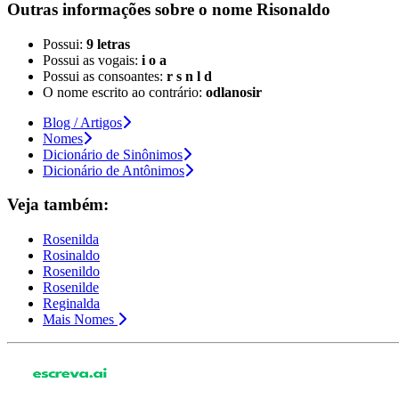
Outras informações sobre
o nome
Risonaldo
Possui:
9 letras
Possui as vogais:
i o a
Possui as consoantes:
r s n l d
O nome escrito ao contrário:
odlanosir
Blog / Artigos
Nomes
Dicionário de Sinônimos
Dicionário de Antônimos
Veja também:
Rosenilda
Rosinaldo
Rosenildo
Rosenilde
Reginalda
Mais Nomes