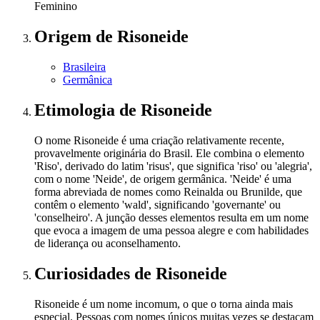
Feminino
Origem
de Risoneide
Brasileira
Germânica
Etimologia
de Risoneide
O nome Risoneide é uma criação relativamente recente,
provavelmente originária do Brasil. Ele combina o elemento
'Riso', derivado do latim 'risus', que significa 'riso' ou 'alegria',
com o nome 'Neide', de origem germânica. 'Neide' é uma
forma abreviada de nomes como Reinalda ou Brunilde, que
contêm o elemento 'wald', significando 'governante' ou
'conselheiro'. A junção desses elementos resulta em um nome
que evoca a imagem de uma pessoa alegre e com habilidades
de liderança ou aconselhamento.
Curiosidades
de Risoneide
Risoneide é um nome incomum, o que o torna ainda mais
especial. Pessoas com nomes únicos muitas vezes se destacam