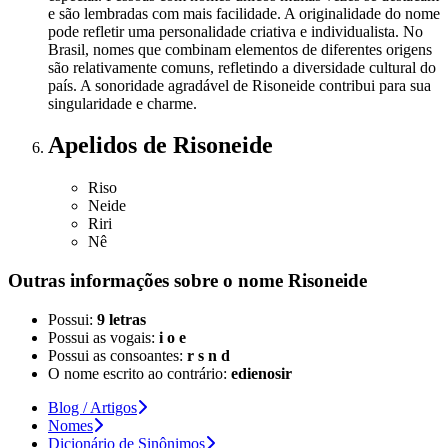
e são lembradas com mais facilidade. A originalidade do nome
pode refletir uma personalidade criativa e individualista. No
Brasil, nomes que combinam elementos de diferentes origens
são relativamente comuns, refletindo a diversidade cultural do
país. A sonoridade agradável de Risoneide contribui para sua
singularidade e charme.
Apelidos
de Risoneide
Riso
Neide
Riri
Nê
Outras informações sobre
o nome
Risoneide
Possui:
9 letras
Possui as vogais:
i o e
Possui as consoantes:
r s n d
O nome escrito ao contrário:
edienosir
Blog / Artigos
Nomes
Dicionário de Sinônimos