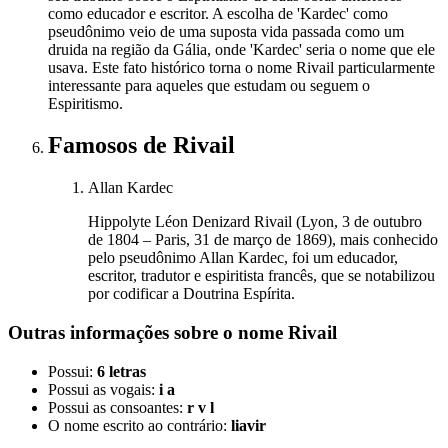
como educador e escritor. A escolha de 'Kardec' como
pseudônimo veio de uma suposta vida passada como um
druida na região da Gália, onde 'Kardec' seria o nome que ele
usava. Este fato histórico torna o nome Rivail particularmente
interessante para aqueles que estudam ou seguem o
Espiritismo.
Famosos
de Rivail
Allan Kardec
Hippolyte Léon Denizard Rivail (Lyon, 3 de outubro
de 1804 – Paris, 31 de março de 1869), mais conhecido
pelo pseudônimo Allan Kardec, foi um educador,
escritor, tradutor e espiritista francês, que se notabilizou
por codificar a Doutrina Espírita.
Outras informações sobre
o nome
Rivail
Possui:
6 letras
Possui as vogais:
i a
Possui as consoantes:
r v l
O nome escrito ao contrário:
liavir