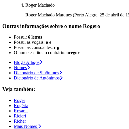
Roger Machado
Roger Machado Marques (Porto Alegre, 25 de abril de 1975
Outras informações sobre
o nome
Rogero
Possui:
6 letras
Possui as vogais:
o e
Possui as consoantes:
r g
O nome escrito ao contrário:
oregor
Blog / Artigos
Nomes
Dicionário de Sinônimos
Dicionário de Antônimos
Veja também:
Roger
Rogéria
Rosaria
Ricieri
Richer
Mais Nomes