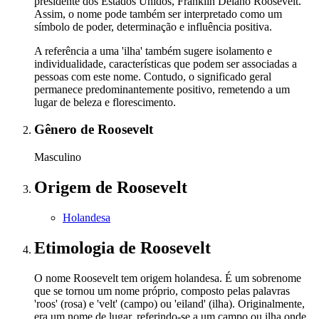
presidente dos Estados Unidos, Franklin Delano Roosevelt.
Assim, o nome pode também ser interpretado como um
símbolo de poder, determinação e influência positiva.
A referência a uma 'ilha' também sugere isolamento e
individualidade, características que podem ser associadas a
pessoas com este nome. Contudo, o significado geral
permanece predominantemente positivo, remetendo a um
lugar de beleza e florescimento.
Gênero
de Roosevelt
Masculino
Origem
de Roosevelt
Holandesa
Etimologia
de Roosevelt
O nome Roosevelt tem origem holandesa. É um sobrenome
que se tornou um nome próprio, composto pelas palavras
'roos' (rosa) e 'velt' (campo) ou 'eiland' (ilha). Originalmente,
era um nome de lugar, referindo-se a um campo ou ilha onde