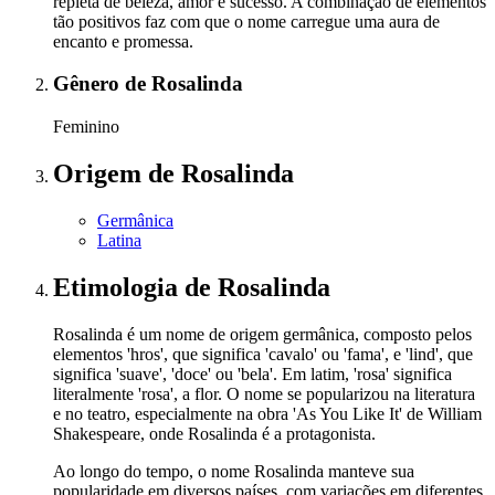
repleta de beleza, amor e sucesso. A combinação de elementos
tão positivos faz com que o nome carregue uma aura de
encanto e promessa.
Gênero
de Rosalinda
Feminino
Origem
de Rosalinda
Germânica
Latina
Etimologia
de Rosalinda
Rosalinda é um nome de origem germânica, composto pelos
elementos 'hros', que significa 'cavalo' ou 'fama', e 'lind', que
significa 'suave', 'doce' ou 'bela'. Em latim, 'rosa' significa
literalmente 'rosa', a flor. O nome se popularizou na literatura
e no teatro, especialmente na obra 'As You Like It' de William
Shakespeare, onde Rosalinda é a protagonista.
Ao longo do tempo, o nome Rosalinda manteve sua
popularidade em diversos países, com variações em diferentes