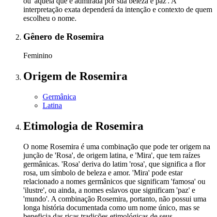
ou 'aquela que é admirada por sua beleza e paz'. A
interpretação exata dependerá da intenção e contexto de quem
escolheu o nome.
Gênero
de Rosemira
Feminino
Origem
de Rosemira
Germânica
Latina
Etimologia
de Rosemira
O nome Rosemira é uma combinação que pode ter origem na
junção de 'Rosa', de origem latina, e 'Mira', que tem raízes
germânicas. 'Rosa' deriva do latim 'rosa', que significa a flor
rosa, um símbolo de beleza e amor. 'Mira' pode estar
relacionado a nomes germânicos que significam 'famosa' ou
'ilustre', ou ainda, a nomes eslavos que significam 'paz' e
'mundo'. A combinação Rosemira, portanto, não possui uma
longa história documentada como um nome único, mas se
beneficia das ricas tradições etimológicas de seus