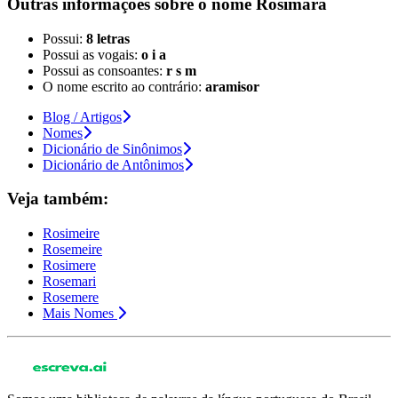
Outras informações sobre
o nome
Rosimara
Possui:
8 letras
Possui as vogais:
o i a
Possui as consoantes:
r s m
O nome escrito ao contrário:
aramisor
Blog / Artigos
Nomes
Dicionário de Sinônimos
Dicionário de Antônimos
Veja também:
Rosimeire
Rosemeire
Rosimere
Rosemari
Rosemere
Mais Nomes