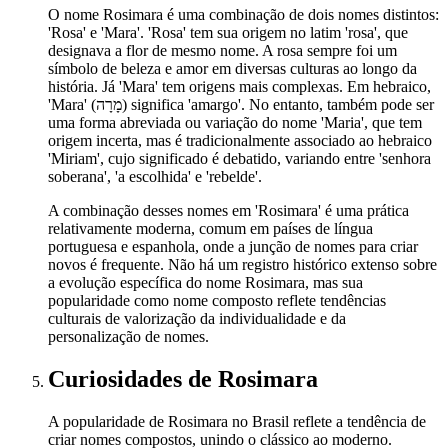
O nome Rosimara é uma combinação de dois nomes distintos:
'Rosa' e 'Mara'. 'Rosa' tem sua origem no latim 'rosa', que
designava a flor de mesmo nome. A rosa sempre foi um
símbolo de beleza e amor em diversas culturas ao longo da
história. Já 'Mara' tem origens mais complexas. Em hebraico,
'Mara' (מָרָה) significa 'amargo'. No entanto, também pode ser
uma forma abreviada ou variação do nome 'Maria', que tem
origem incerta, mas é tradicionalmente associado ao hebraico
'Miriam', cujo significado é debatido, variando entre 'senhora
soberana', 'a escolhida' e 'rebelde'.
A combinação desses nomes em 'Rosimara' é uma prática
relativamente moderna, comum em países de língua
portuguesa e espanhola, onde a junção de nomes para criar
novos é frequente. Não há um registro histórico extenso sobre
a evolução específica do nome Rosimara, mas sua
popularidade como nome composto reflete tendências
culturais de valorização da individualidade e da
personalização de nomes.
Curiosidades
de Rosimara
A popularidade de Rosimara no Brasil reflete a tendência de
criar nomes compostos, unindo o clássico ao moderno.