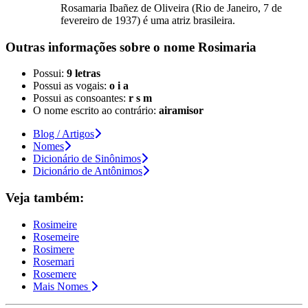
Rosamaria Ibañez de Oliveira (Rio de Janeiro, 7 de
fevereiro de 1937) é uma atriz brasileira.
Outras informações sobre
o nome
Rosimaria
Possui:
9 letras
Possui as vogais:
o i a
Possui as consoantes:
r s m
O nome escrito ao contrário:
airamisor
Blog / Artigos
Nomes
Dicionário de Sinônimos
Dicionário de Antônimos
Veja também:
Rosimeire
Rosemeire
Rosimere
Rosemari
Rosemere
Mais Nomes