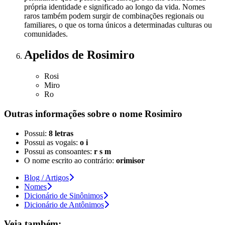
própria identidade e significado ao longo da vida. Nomes
raros também podem surgir de combinações regionais ou
familiares, o que os torna únicos a determinadas culturas ou
comunidades.
Apelidos
de Rosimiro
Rosi
Miro
Ro
Outras informações sobre
o nome
Rosimiro
Possui:
8 letras
Possui as vogais:
o i
Possui as consoantes:
r s m
O nome escrito ao contrário:
orimisor
Blog / Artigos
Nomes
Dicionário de Sinônimos
Dicionário de Antônimos
Veja também: