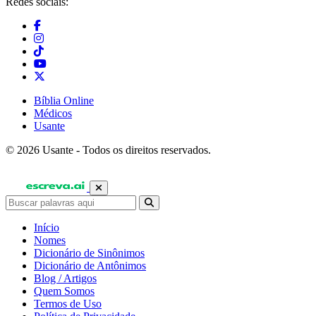
Redes sociais:
Bíblia Online
Médicos
Usante
© 2026 Usante - Todos os direitos reservados.
Início
Nomes
Dicionário de Sinônimos
Dicionário de Antônimos
Blog / Artigos
Quem Somos
Termos de Uso