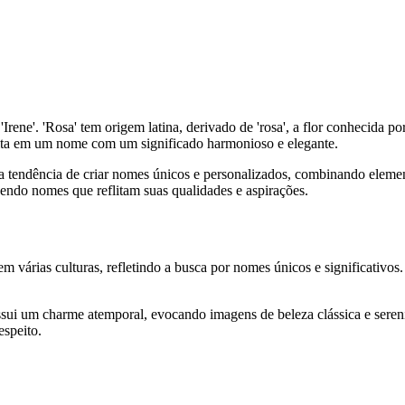
ene'. 'Rosa' tem origem latina, derivado de 'rosa', a flor conhecida por
sulta em um nome com um significado harmonioso e elegante.
endência de criar nomes únicos e personalizados, combinando elementos
hendo nomes que reflitam suas qualidades e aspirações.
rias culturas, refletindo a busca por nomes únicos e significativos. 
 um charme atemporal, evocando imagens de beleza clássica e sereni
espeito.