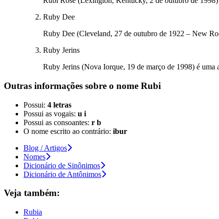
Rubi Rose (Lexington, Kentucky, 2 de outubro de 1998)
Ruby Dee
Ruby Dee (Cleveland, 27 de outubro de 1922 – New Rochelle
Ruby Jerins
Ruby Jerins (Nova Iorque, 19 de março de 1998) é uma a
Outras informações sobre
o nome
Rubi
Possui:
4 letras
Possui as vogais:
u i
Possui as consoantes:
r b
O nome escrito ao contrário:
ibur
Blog / Artigos
Nomes
Dicionário de Sinônimos
Dicionário de Antônimos
Veja também:
Rubia