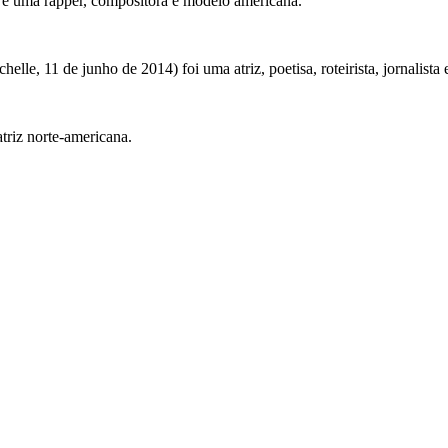
 é uma rapper, compositora e modelo americana.
, 11 de junho de 2014) foi uma atriz, poetisa, roteirista, jornalista e
triz norte-americana.