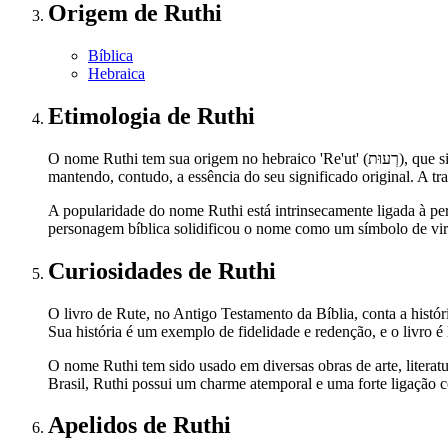
Origem
de Ruthi
Bíblica
Hebraica
Etimologia
de Ruthi
O nome Ruthi tem sua origem no hebraico 'Re'ut' (רְעוּת), que significa 'amizade' ou 'companheira'. A forma como o nome chegou até nós reflete a evolução linguística e cultural através dos tempos,
mantendo, contudo, a essência do seu significado original. A t
A popularidade do nome Ruthi está intrinsecamente ligada à per
personagem bíblica solidificou o nome como um símbolo de vir
Curiosidades
de Ruthi
O livro de Rute, no Antigo Testamento da Bíblia, conta a hist
Sua história é um exemplo de fidelidade e redenção, e o livro é 
O nome Ruthi tem sido usado em diversas obras de arte, lite
Brasil, Ruthi possui um charme atemporal e uma forte ligação c
Apelidos
de Ruthi