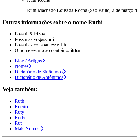
Ruth Machado Lousada Rocha (São Paulo, 2 de março de 19
Outras informações sobre
o nome
Ruthi
Possui:
5 letras
Possui as vogais:
u i
Possui as consoantes:
r t h
O nome escrito ao contrário:
ihtur
Blog / Artigos
Nomes
Dicionário de Sinônimos
Dicionário de Antônimos
Veja também:
Ruth
Roerto
Ruty
Rudy
Rut
Mais Nomes