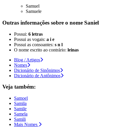
Samuel
Samuele
Outras informações sobre
o nome
Saniel
Possui:
6 letras
Possui as vogais:
a i e
Possui as consoantes:
s n l
O nome escrito ao contrário:
leinas
Blog / Artigos
Nomes
Dicionário de Sinônimos
Dicionário de Antônimos
Veja também:
Samoel
Samila
Samile
Samela
Samili
Mais Nomes