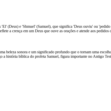
 'El' (Deus) e 'Shmuel' (Samuel), que significa 'Deus ouviu' ou 'pe
eflete a crença em um Deus que ouve as orações e atende aos pedidos de
ma beleza sonora e um significado profundo que o tornam uma escolha
go a história bíblica do profeta Samuel, figura importante no Antigo 