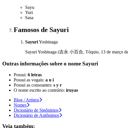
Sayu
Yuri
Sasa
Famosos
de Sayuri
Sayuri
Yoshinaga
Sayuri Yoshinaga (吉永 小百合, Tóquio, 13 de março de 1945
Outras informações sobre
o nome
Sayuri
Possui:
6 letras
Possui as vogais:
a u i
Possui as consoantes:
s y r
O nome escrito ao contrário:
iruyas
Blog / Artigos
Nomes
Dicionário de Sinônimos
Dicionário de Antônimos
Veja também: