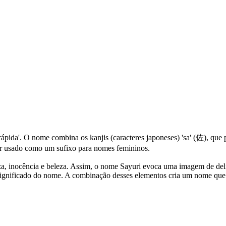
 rápida'. O nome combina os kanjis (caracteres japoneses) 'sa' (佐), que pod
 ser usado como um sufixo para nomes femininos.
eza, inocência e beleza. Assim, o nome Sayuri evoca uma imagem de deli
significado do nome. A combinação desses elementos cria um nome que 