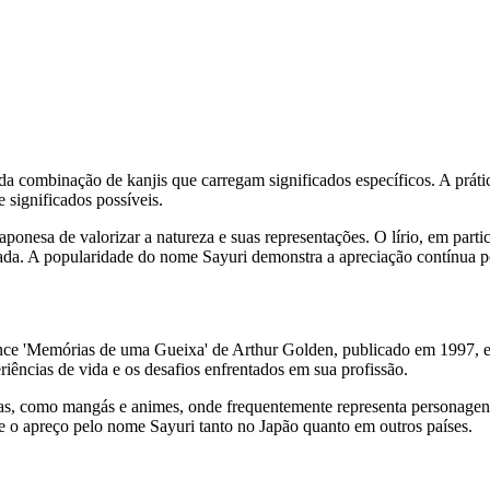
 combinação de kanjis que carregam significados específicos. A práti
significados possíveis.
al japonesa de valorizar a natureza e suas representações. O lírio, em par
ada. A popularidade do nome Sayuri demonstra a apreciação contínua po
nce 'Memórias de uma Gueixa' de Arthur Golden, publicado em 1997, 
riências de vida e os desafios enfrentados em sua profissão.
s, como mangás e animes, onde frequentemente representa personagens 
e e o apreço pelo nome Sayuri tanto no Japão quanto em outros países.