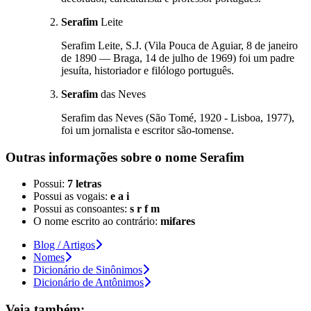
Serafim
Leite
Serafim Leite, S.J. (Vila Pouca de Aguiar, 8 de janeiro
de 1890 — Braga, 14 de julho de 1969) foi um padre
jesuíta, historiador e filólogo português.
Serafim
das Neves
Serafim das Neves (São Tomé, 1920 - Lisboa, 1977),
foi um jornalista e escritor são-tomense.
Outras informações sobre
o nome
Serafim
Possui:
7 letras
Possui as vogais:
e a i
Possui as consoantes:
s r f m
O nome escrito ao contrário:
mifares
Blog / Artigos
Nomes
Dicionário de Sinônimos
Dicionário de Antônimos
Veja também: