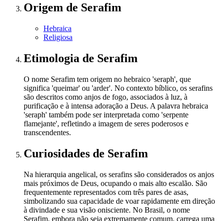
Origem
de Serafim
Hebraica
Religiosa
Etimologia
de Serafim
O nome Serafim tem origem no hebraico 'seraph', que
significa 'queimar' ou 'arder'. No contexto bíblico, os serafins
são descritos como anjos de fogo, associados à luz, à
purificação e à intensa adoração a Deus. A palavra hebraica
'seraph' também pode ser interpretada como 'serpente
flamejante', refletindo a imagem de seres poderosos e
transcendentes.
Curiosidades
de Serafim
Na hierarquia angelical, os serafins são considerados os anjos
mais próximos de Deus, ocupando o mais alto escalão. São
frequentemente representados com três pares de asas,
simbolizando sua capacidade de voar rapidamente em direção
à divindade e sua visão onisciente. No Brasil, o nome
Serafim, embora não seja extremamente comum, carrega uma