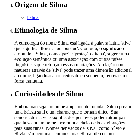
Origem
de Silma
Latina
Etimologia
de Silma
A etimologia do nome Silma está ligada à palavra latina 'silva',
que significa 'floresta' ou 'bosque'. Contudo, o significado
atribuído a Silma, como 'paz' e 'proteção divina', sugere uma
evolução semântica ou uma associação com outras raízes
linguísticas que reforçam essas conotações. A relação com a
natureza através de 'silva' pode trazer uma dimensão adicional
ao nome, ligando-o a conceitos de crescimento, renovação e
força tranquila.
Curiosidades
de Silma
Embora não seja um nome amplamente popular, Silma possui
uma beleza sutil e um charme que o tornam único. Sua
sonoridade suave e significados positivos podem atrair pais
que buscam um nome incomum e cheio de boas vibrações
para suas filhas. Nomes derivados de 'silva', como Sílvio e
Sílvia, são bem mais comuns, mas Silma oferece uma