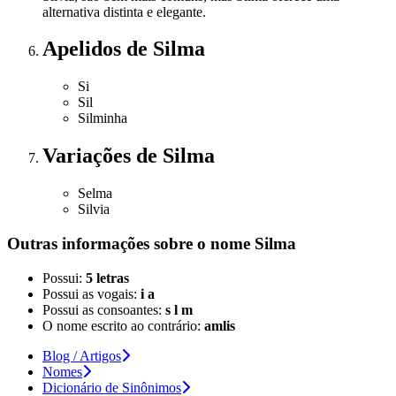
alternativa distinta e elegante.
Apelidos
de Silma
Si
Sil
Silminha
Variações
de Silma
Selma
Silvia
Outras informações sobre
o nome
Silma
Possui:
5 letras
Possui as vogais:
i a
Possui as consoantes:
s l m
O nome escrito ao contrário:
amlis
Blog / Artigos
Nomes
Dicionário de Sinônimos