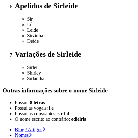
Apelidos
de Sirleide
Sir
Lé
Leide
Sirzinha
Deide
Variações
de Sirleide
Sirlei
Shirley
Sirlandia
Outras informações sobre
o nome
Sirleide
Possui:
8 letras
Possui as vogais:
i e
Possui as consoantes:
s r l d
O nome escrito ao contrário:
edielris
Blog / Artigos
Nomes