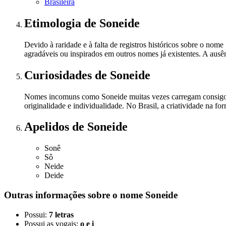
Brasileira
Etimologia
de Soneide
Devido à raridade e à falta de registros históricos sobre o no
agradáveis ou inspirados em outros nomes já existentes. A ausên
Curiosidades
de Soneide
Nomes incomuns como Soneide muitas vezes carregam consigo um
originalidade e individualidade. No Brasil, a criatividade na f
Apelidos
de Soneide
Sonê
Sô
Neide
Deide
Outras informações sobre
o nome
Soneide
Possui:
7 letras
Possui as vogais:
o e i