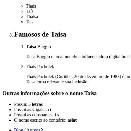
Thaís
Taís
Thaisa
Tais
Famosos
de Taisa
Taisa
Baggio
Taisa Baggio é uma modelo e influenciadora digital brasil
Thaís Pacholek
Thaís Pacholek (Curitiba, 20 de dezembro de 1983) é uma
Taisa torna relevante sua inclusão.
Outras informações sobre
o nome
Taisa
Possui:
5 letras
Possui as vogais:
a i
Possui as consoantes:
t s
O nome escrito ao contrário:
asiat
Blog / Artigos