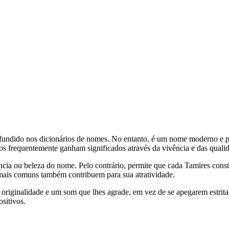
fundido nos dicionários de nomes. No entanto, é um nome moderno e pode
s frequentemente ganham significados através da vivência e das qualida
ncia ou beleza do nome. Pelo contrário, permite que cada Tamires constr
ais comuns também contribuem para sua atratividade.
riginalidade e um som que lhes agrade, em vez de se apegarem estritame
sitivos.