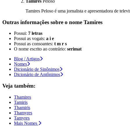
Tamires
Peloso
Tamires Peloso é uma jornalista e apresentadora de televis
Outras informações sobre
o nome
Tamires
Possui:
7 letras
Possui as vogais:
a i e
Possui as consoantes:
t m r s
O nome escrito ao contrário:
serimat
Blog / Artigos
Nomes
Dicionário de Sinônimos
Dicionário de Antônimos
Veja também:
Thamires
Tamiris
Thamiris
Thamyres
Tamyres
Mais Nomes